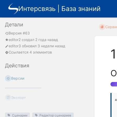
Интерсвязь | База знаний
Детали
Серви
Версия #63
editor2
создал
2 года назад
editor3
обновил
3 недели назад
1
Ссылается 4 элементов
Действия
О
Версии
Экспорт
Сценарии
Редактор сценариев