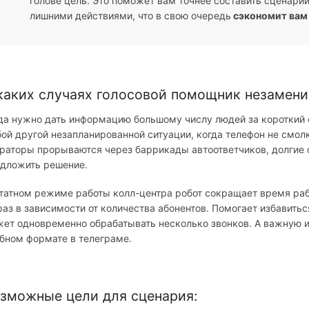
голове цель. Это поможет вам точнее составить сценари
лишними действиями, что в свою очередь
сэкономит вам
каких случаях голосовой помощник незамени
да нужно дать информацию большому числу людей за короткий с
ой другой незапланированной ситуации, когда телефон не смолк
раторы прорываются через баррикады автоответчиков, долгие о
дложить решение.
татном режиме работы колл-центра робот сокращает время раб
раз в зависимости от количества абонентов. Помогает избавитьс
ет одновременно обрабатывать несколько звонков. А важную 
бном формате в телеграме.
зможные цели для сценария: