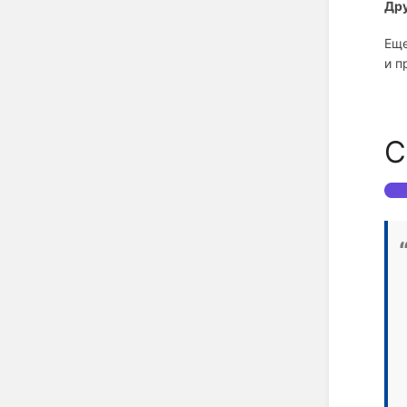
Др
Еще
и п
С