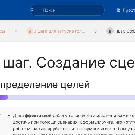
Прос
сы
3 шага для запуска гол...
1 шаг. Со
 шаг. Созда ние сц
пределение целей
Для
эффективной
работы голосового ассистента важно о
достичь при помощи сценария. Сформулируйте, что хотите
роботом, зафиксируйте на листке бумаги или в любом уд