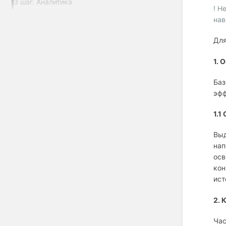
3 шаг. Аналитика
! Н
нав
Для
1. 
Баз
эфф
1.1
Выд
нап
осв
кон
ист
2. 
Час