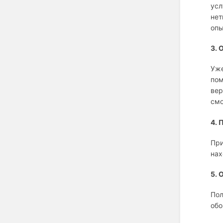
усл
нет
опы
3. 
Уже
пом
вер
смо
4. 
При
нах
5. 
Пол
обо