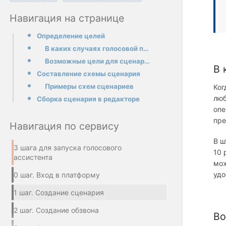
Навигация на странице
Определение целей
В каких случаях голосовой помощник незаменим:
Возможные цели для сценария:
В 
Составление схемы сценария
Примеры схем сценариев
Ког
люб
Сборка сценария в редакторе
опе
пре
Навигация по сервису
В ш
3 шага для запуска голосового
10 
ассистента
мож
удо
0 шаг. Вход в платформу
1 шаг. Созда ние сценария
2 шаг. Создание обзвона
Во